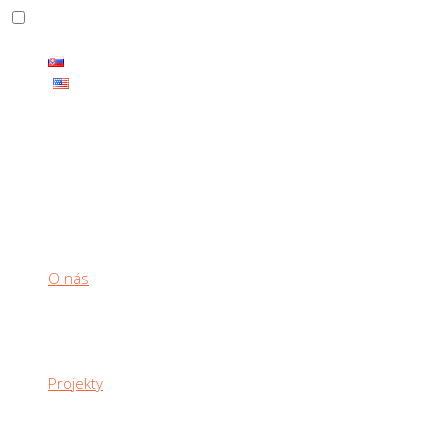
THE CARBON PRODUCTS HAS ENDLESS RANGE OF USE
O nás
Projekty