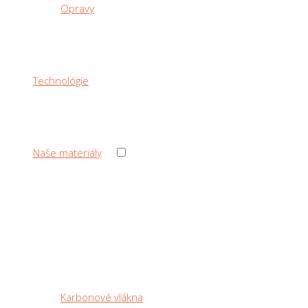
Opravy
Technológie
›
Naše materiály
‹ Back
Naše materiály
Karbonové vlákna