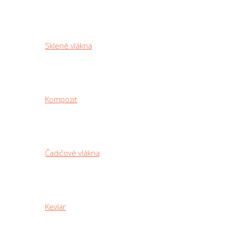
Sklené vlákna
Kompozit
Čadičové vlákna
Kevlar