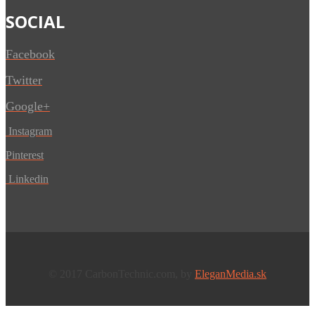
SOCIAL
Facebook
Twitter
Google+
Instagram
Pinterest
Linkedin
© 2017 CarbonTechnic.com, by
EleganMedia.sk