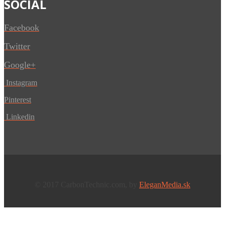
SOCIAL
Facebook
Twitter
Google+
Instagram
Pinterest
Linkedin
© 2017 CarbonTechnic.com, by
EleganMedia.sk