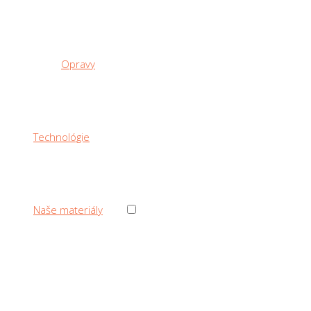
Opravy
Technológie
›
Naše materiály
‹ Back
Naše materiály