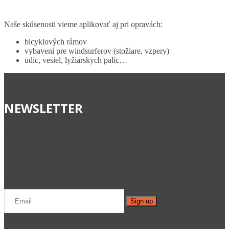
Naše skúsenosti vieme aplikovať aj pri opravách:
bicyklových rámov
vybavení pre windsurferov (stožiare, vzpery)
udíc, vesiel, lyžiarskych palíc…
NEWSLETTER
Ak chcete dostávať najnovšie informácie o produktoch a nových
projektoch našej firmy, prihláste svoj e-mail na odoberanie noviniek
cez newsletter.
If you are interested in our company and want to receive actual
information about our projects, sign up to our newsletter.