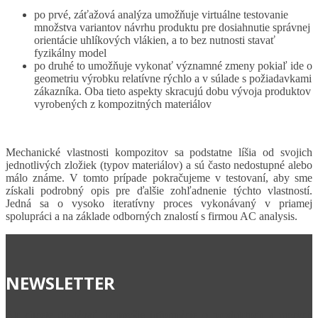
po prvé, záťažová analýza umožňuje virtuálne testovanie
množstva variantov návrhu produktu pre dosiahnutie správnej
orientácie uhlíkových vlákien, a to bez nutnosti stavať
fyzikálny model
po druhé to umožňuje vykonať významné zmeny pokiaľ ide o
geometriu výrobku relatívne rýchlo a v súlade s požiadavkami
zákazníka. Oba tieto aspekty skracujú dobu vývoja produktov
vyrobených z kompozitných materiálov
Mechanické vlastnosti kompozitov sa podstatne líšia od svojich
jednotlivých zložiek (typov materiálov) a sú často nedostupné alebo
málo známe. V tomto prípade pokračujeme v testovaní, aby sme
získali podrobný opis pre ďalšie zohľadnenie týchto vlastností.
Jedná sa o vysoko iteratívny proces vykonávaný v priamej
spolupráci a na základe odborných znalostí s firmou AC analysis.
NEWSLETTER
Ak chcete dostávať najnovšie informácie o produktoch a nových