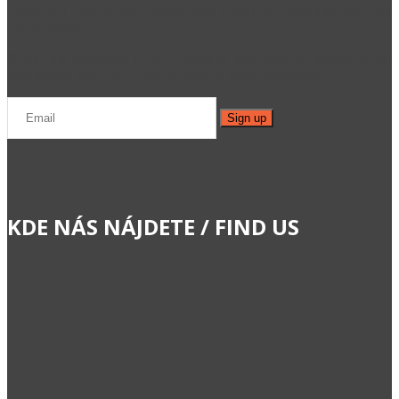
projektoch našej firmy, prihláste svoj e-mail na odoberanie noviniek
cez newsletter.
If you are interested in our company and want to receive actual
information about our projects, sign up to our newsletter.
KDE NÁS NÁJDETE / FIND US