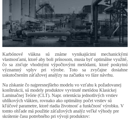
Karbónové vlákna sú známe vynikajúcimi mechanickými
vlastnosťami, ktoré aby boli prínosom, musia byť optimálne využité,
čo sa zisťuje vhodnými výpočtovými metódami, ktoré poskytnú
významný vplyv pri výrobe. Toto sa zvyčajne dosiahne
uskutočnením záťažovej analýzy na začiatku vo fáze návrhu.
Na získanie čo najpresnejšieho modelu vo vzťahu k požadovanej
konštrukcii, sú modely produktov vyvinuté metódou Klasickej
Laminačnej Teórie (CLT). Napr. orientácia jednotlivých vrstiev
uhlíkových vlákien, rovnako ako optimálny počet vrstiev sú
kľúčové parametre, ktoré riadia životnosť a funkčnosť výrobku. V
tomto ohľade má použitie záťažových analýz veľké výhody pre
skrátenie času potrebného pri vývoji produktov: