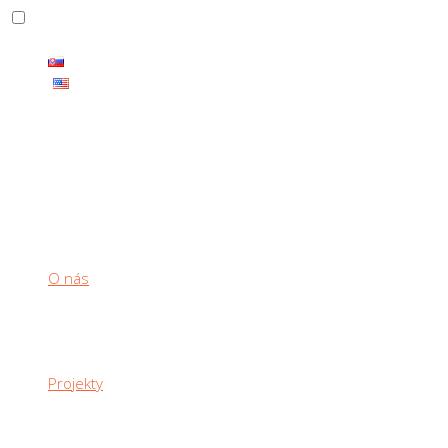
THE CARBON PRODUCTS HAS ENDLESS RANGE OF USE
O nás
Projekty