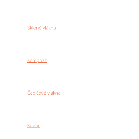
Sklené vlákna
Kompozit
Čadičové vlákna
Kevlar