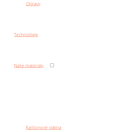
Opravy
Technológie
›
Naše materiály
‹ Back
Naše materiály
Karbonové vlákna