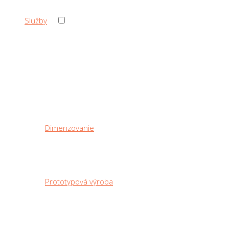
›
Služby
‹ Back
Služby
Dimenzovanie
Prototypová výroba