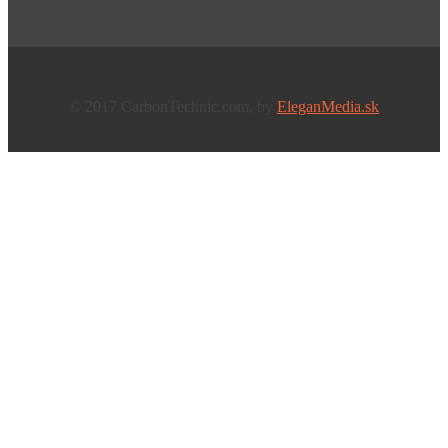
© 2017 CarbonTechnic.com, by
EleganMedia.sk