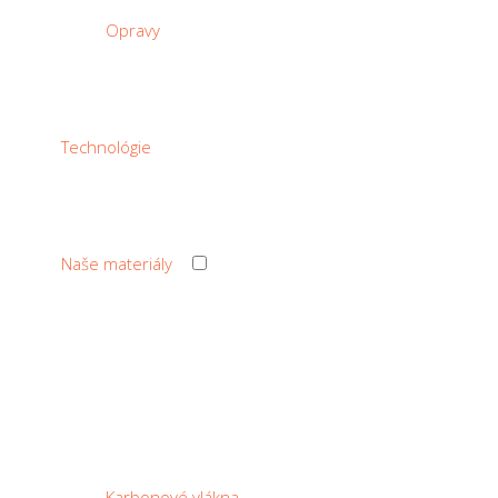
Opravy
Technológie
›
Naše materiály
‹ Back
Naše materiály
Karbonové vlákna