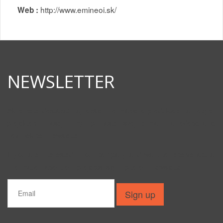
http://www.emineoi.sk/
Web :
NEWSLETTER
Ak chcete dostávať najnovšie informácie o produktoch a nových
projektoch našej firmy, prihláste svoj e-mail na odoberanie
noviniek cez newsletter.
If you are interested in our company and want to receive actual
information about our projects, sign up to our newsletter.