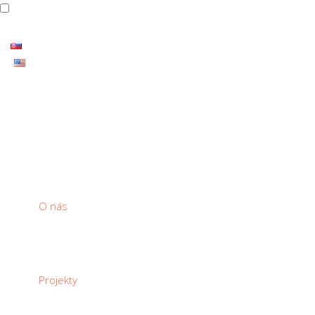
THE CARBON PRODUCTS HAS ENDLESS RANGE OF USE
O nás
Projekty